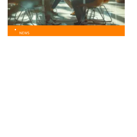
NEWS
Dynamiques de groupe et leurs impacts sur la
performance d’équipe
Au top
ENTREPRISE
Gestion des différentes
générations au sein d’une
équipe de travail