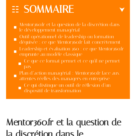
SOMMAIRE
Mentor360.fr et la question de la discrétion dans
le développement managérial
Outil opérationnel de leadership ou formation
déguisée : ce que Mentor360.fr fait concrètement
Leadership et évaluation 360 : ce que Mentor360.fr
emprunte au modèle classique
Ce que ce format permet et ce qu’il ne permet
pas
Plan d’action managérial : Mentor360.fr face aux
attentes réelles des managers en entreprise
Ce qui distingue un outil de réflexion d’un
dispositif de transformation
Mentor360.fr et la question de
la discrétion dans le