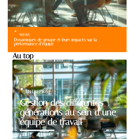
NEWS
Dynamiques de groupe et leurs impacts sur la
performance d’équipe
Au top
ENTREPRISE
Gestion des différentes
générations au sein d’une
équipe de travail