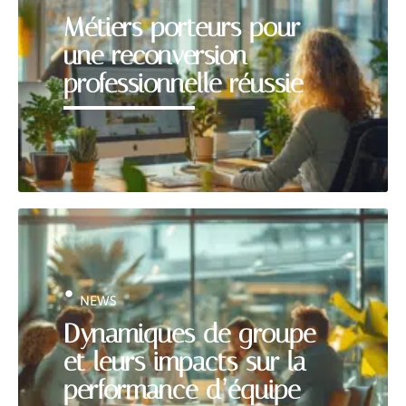
Métiers porteurs pour
une reconversion
professionnelle réussie
NEWS
Dynamiques de groupe
et leurs impacts sur la
performance d’équipe