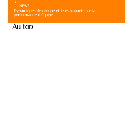
NEWS
Dynamiques de groupe et leurs impacts sur la
performance d’équipe
Au top
ENTREPRISE
Gestion des différentes
générations au sein d’une
équipe de travail