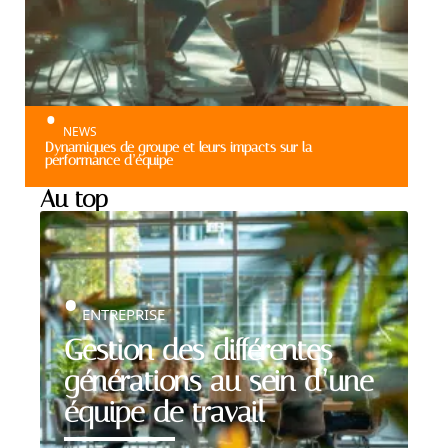
NEWS
Dynamiques de groupe et leurs impacts sur la
performance d’équipe
Au top
ENTREPRISE
Gestion des différentes
générations au sein d’une
équipe de travail