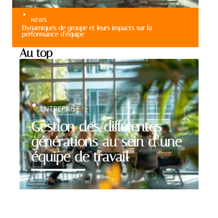
NEWS
Dynamiques de groupe et leurs impacts sur la
performance d’équipe
Au top
ENTREPRISE
Gestion des différentes
générations au sein d’une
équipe de travail