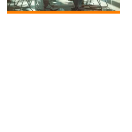
NEWS
Dynamiques de groupe et leurs impacts sur la
performance d’équipe
Au top
ENTREPRISE
Gestion des différentes
générations au sein d’une
équipe de travail