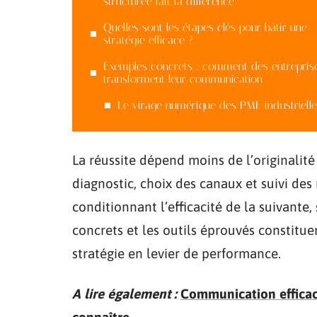
structurée fait la différence
Quelles sont les étapes clés pour bâtir une
stratégie efficace ?
Exemples concrets : comment des entrepris
transforment leur communication
Le virage numérique des PME industrielle
La réussite dépend moins de l’originalit
diagnostic, choix des canaux et suivi des
conditionnant l’efficacité de la suivante
concrets et les outils éprouvés constitu
stratégie en levier de performance.
A lire également :
Communication efficace
connaître