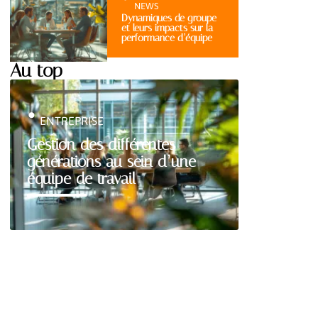
NEWS
Dynamiques de groupe
et leurs impacts sur la
performance d’équipe
Au top
ENTREPRISE
Gestion des différentes
générations au sein d’une
équipe de travail