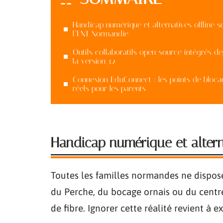
Handicap numérique et alternatives offline s
l’ENT Normandie
Outils collaboratifs open-source intégrés de
la version 3.2
Connexion EduConnect : les points de bloca
réels pour les parents
Handicap numérique et altern
Toutes les familles normandes ne dispose
du Perche, du bocage ornais ou du centr
de fibre. Ignorer cette réalité revient à e