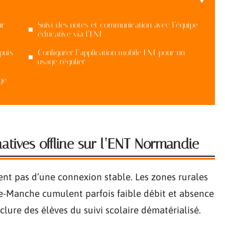
ur
Suivi des notes et communication avec l’équipe
éducative via l’ENT
puis
Configurer l’application mobile ENT pour un
usage régulier
ge
atives offline sur l’ENT Normandie
nt pas d’une connexion stable. Les zones rurales
e-Manche cumulent parfois faible débit et absence
xclure des élèves du suivi scolaire dématérialisé.