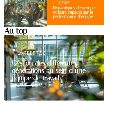
NEWS
Dynamiques de groupe
et leurs impacts sur la
performance d’équipe
Au top
ENTREPRISE
Gestion des différentes
générations au sein d’une
équipe de travail