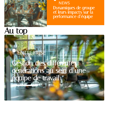
NEWS
Dynamiques de groupe
et leurs impacts sur la
performance d’équipe
Au top
ENTREPRISE
Gestion des différentes
générations au sein d’une
équipe de travail