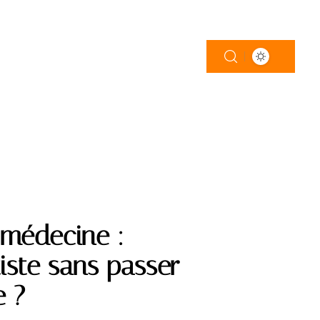
 médecine :
ste sans passer
e ?