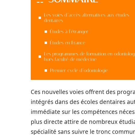
Les voies d’accès alternatives aux études
dentaires
Études à l’étranger
Études en France
Les programmes de formation en odontolog
hors faculté de médecine
Premier cycle d’odontologie
Ces nouvelles voies offrent des prog
intégrés dans des écoles dentaires a
immédiate sur les compétences nécess
plus directe attire de nombreux étudia
spécialité sans suivre le tronc commu