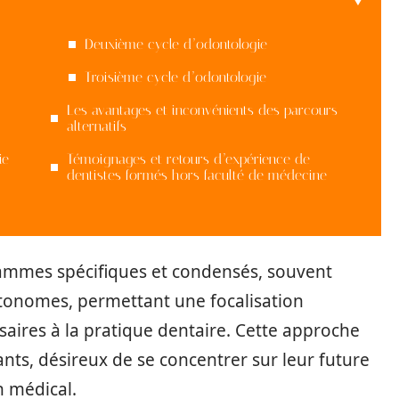
Deuxième cycle d’odontologie
Troisième cycle d’odontologie
Les avantages et inconvénients des parcours
alternatifs
ie
Témoignages et retours d’expérience de
dentistes formés hors faculté de médecine
rammes spécifiques et condensés, souvent
utonomes, permettant une focalisation
aires à la pratique dentaire. Cette approche
nts, désireux de se concentrer sur leur future
n médical.