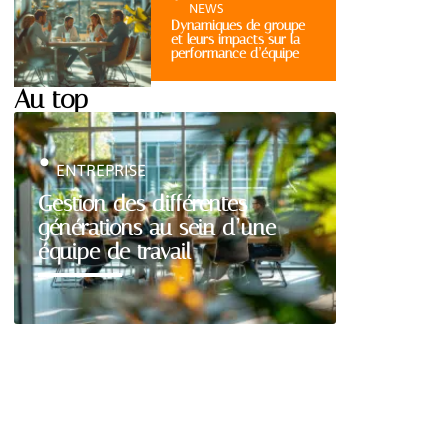
NEWS
Dynamiques de groupe
et leurs impacts sur la
performance d’équipe
Au top
ENTREPRISE
Gestion des différentes
générations au sein d’une
équipe de travail