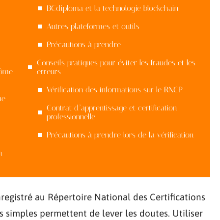
BCdiploma et la technologie blockchain
Autres plateformes et outils
Précautions à prendre
Conseils pratiques pour éviter les fraudes et les
lôme
erreurs
Vérification des informations sur le RNCP
ne
Contrat d’apprentissage et certification
professionnelle
Précautions à prendre lors de la vérification
n
registré au Répertoire National des Certifications
 simples permettent de lever les doutes. Utiliser