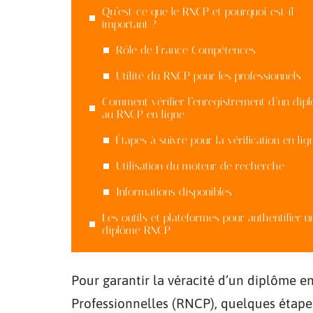
Qu’est-ce que le RNCP et pourquoi est-il
important ?
Rôle de France Compétences
Utilité du RNCP pour les professionnels
Comment vérifier l’enregistrement d’un dip
au RNCP en ligne
Étapes à suivre pour la vérification en lig
Utilisation du moteur de recherche
Informations disponibles
Les outils et plateformes pour authentifier u
diplôme RNCP
Pour garantir la véracité d’un diplôme en
Professionnelles (RNCP), quelques étapes